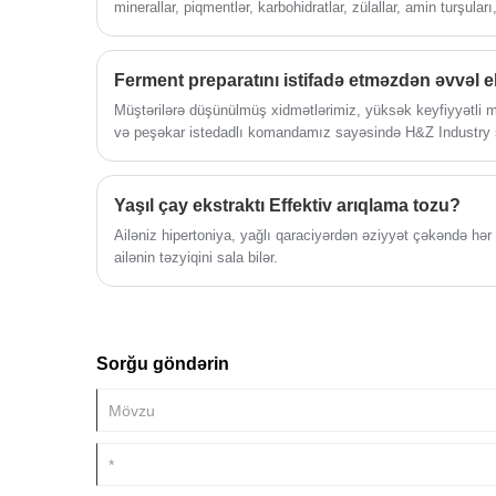
minerallar, piqmentlər, karbohidratlar, zülallar, amin turşular
yaşıl çay yarpaqlarından çıxarılan aktiv tərkib hissəsidir. Çay 
oksidləşmə, sərbəst radikalların təmizlənməsi və s., hipe
xolesterolun, trigliseridlərin və aşağı sıxlıqlı lipoprotein xol
Ferment preparatını istifadə etməzdən əvvəl eh
dərəcədə azaldır və eyni zamanda damar endotelinin işini b
Müştərilərə düşünülmüş xidmətlərimiz, yüksək keyfiyyətli 
polifenollarının qan lipidini azaldıcı təsiri də Yaşıl Çay Eks
və peşəkar istedadlı komandamız sayəsində H&Z Industry sür
etmədən arıqlamasına səbəb olan əsas səbəblərdən biridir.
orijinal kiçik fabrikdən dünya üzrə bir çox müştərilər üçün 
təminatçısına çevrildi. bir çox yerli və beynəlxalq şirkətlər
Hazırlama fabrik təşkilatımız ISO, KOSHER və HALAL qeydiyy
Yaşıl çay ekstraktı Effektiv arıqlama tozu?
Ferment preparatımız ABŞ, Böyük Britaniya, İspaniya, Fra
Ailəniz hipertoniya, yağlı qaraciyərdən əziyyət çəkəndə hər 
və s.
ailənin təzyiqini sala bilər.
Sorğu göndərin