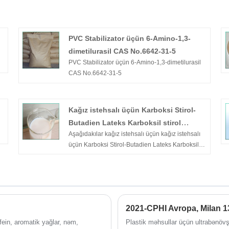
PVC Stabilizator üçün 6-Amino-1,3-
dimetilurasil CAS No.6642-31-5
PVC Stabilizator üçün 6-Amino-1,3-dimetilurasil
CAS No.6642-31-5
Kağız istehsalı üçün Karboksi Stirol-
Butadien Lateks Karboksil stirol
Aşağıdakılar kağız istehsalı üçün kağız istehsalı
butadien lateks
üçün Karboksi Stirol-Butadien Lateks Karboksil
stirol butadien lateksinə girişdir, ümid edirəm ki,
kağız istehsalı üçün Karboksi Stirol-Butadien
i
Lateks/Karboksil stirol butadien lateksini daha
yaxşı başa düşməyə kömək edim. Birlikdə daha
yaxşı gələcək yaratmaq üçün bizimlə
n
2021-CPHI Avropa, Milan 1
əməkdaşlığa davam etmək üçün yeni və köhnə
ə
müştərilərə xoş gəlmisiniz! Biz yüksək keyfiyyətli
ofein, aromatik yağlar, nəm,
Plastik məhsullar üçün ultrabənövşə