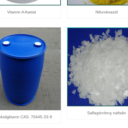
Vitamin A Asetat
Nifuroksazid
Saflaşdırılmış naftalin
eksilgliserin CAS: 70445-33-9