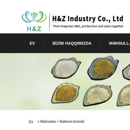
EV
BIZIM HAQQIMIZDA
MƏHSULL
>
Məhsullar
>
Natrium bromid
Ev