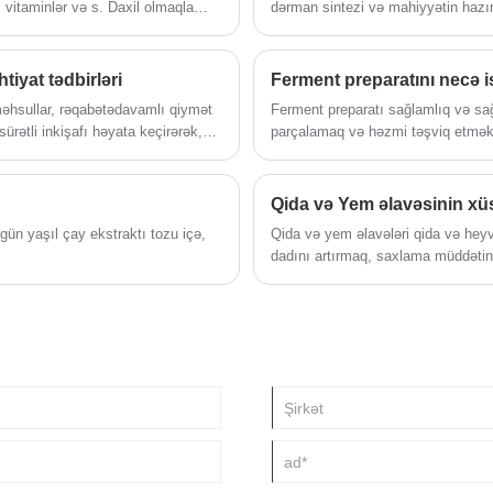
məhsullar, münasib qiymət, diqqətli xidmət ilə
ı, vitaminlər və s. Daxil olmaqla
dərman sintezi və mahiyyətin hazırl
şirkətinizlə dostluq əməkdaşlıq əlaqələri
polifenolları anti-təsirə malikdir. -
qurmağa və əl-ələ verərək daha yaxşı gələcək
rlipidemiyada serum ümumi
yaratmağa ümid edirik.
esterolunun tərkibini əhəmiyyətli
tiyat tədbirləri
Ferment preparatını necə i
ərpa edir və qoruyur. Çay
məhsullar, rəqabətədavamlı qiymət
Ferment preparatı sağlamlıq və sağ
traktının obez insanları bərpa
ətli inkişafı həyata keçirərək,
parçalamaq və həzmi təşviq etmək ü
bir pəncərədən alıcıya və xidmət
əlavəsidir.
lə strateji əməkdaşlıq. Enzim
atı ilə təsdiq edilmişdir. İndi
Qida və Yem əlavəsinin xüs
nsa, Kanada, Yaponiya, Avstraliya
gün yaşıl çay ekstraktı tozu içə,
Qida və yem əlavələri qida və heyv
dadını artırmaq, saxlama müddətin
əlavə edilən maddələrdir.