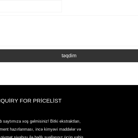
təqdim
NQUIRY FOR PRICELIST
2020-CPHI Avropa, Milan 13-15 ok
b saytımıza xoş gəlmisiniz! Bitki ekstraktları,
Booth18L33
rment hazırlanması, incə kimyəvi maddələr və
2021/03/30
 qiymət siyahısı ilə bağlı suallarınız üçün xahiş