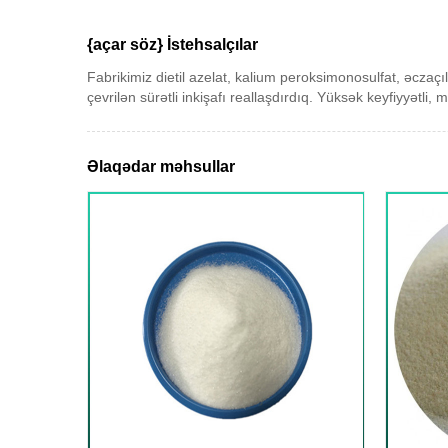
{açar söz} İstehsalçılar
Fabrikimiz dietil azelat, kalium peroksimonosulfat, əczaçıl
çevrilən sürətli inkişafı reallaşdırdıq. Yüksək keyfiyyətl
Əlaqədar məhsullar