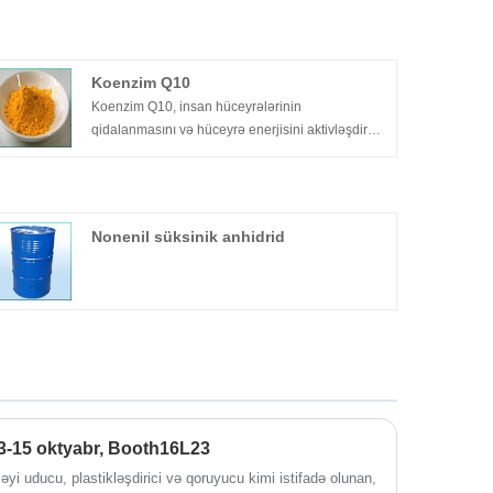
Koenzim Q10
Koenzim Q10, insan hüceyrələrinin
qidalanmasını və hüceyrə enerjisini aktivləşdirən
yağda həll olunan bir antioksidandır. İnsan
toxunulmazlığını artırmaq, oksidləşməni artırmaq,
yaşlanmanı təxirə salmaq və insan canlılığını
artırmaq funksiyalarına malikdir. Tibbdə ürək-
Nonenil süksinik anhidrid
damar xəstəliklərində geniş istifadə olunur.
Nutraceuticals və qida əlavələrində geniş istifadə
olunur.
3-15 oktyabr, Booth16L23
yi uducu, plastikləşdirici və qoruyucu kimi istifadə olunan,