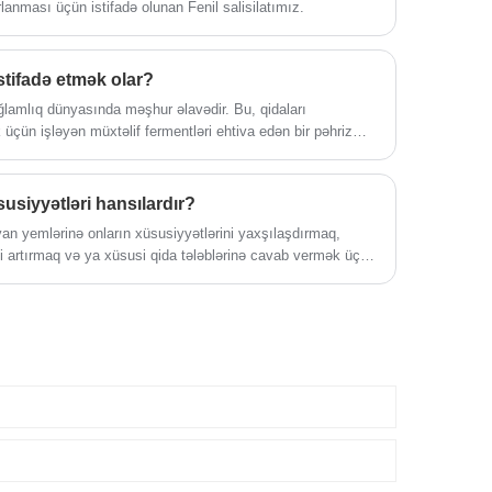
anması üçün istifadə olunan Fenil salisilatımız.
stifadə etmək olar?
lamlıq dünyasında məşhur əlavədir. Bu, qidaları
çün işləyən müxtəlif fermentləri ehtiva edən bir pəhriz
usiyyətləri hansılardır?
an yemlərinə onların xüsusiyyətlərini yaxşılaşdırmaq,
i artırmaq və ya xüsusi qida tələblərinə cavab vermək üçün