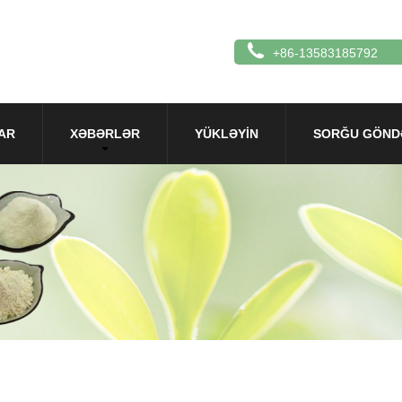
+86-13583185792
AR
XƏBƏRLƏR
YÜKLƏYIN
SORĞU GÖND