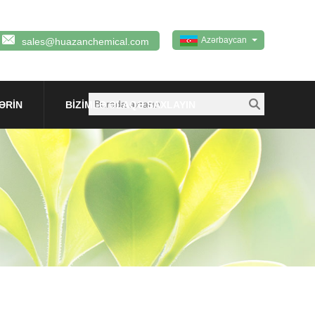
Azərbaycan
sales@huazanchemical.com
ƏRIN
BIZIMLƏ ƏLAQƏ SAXLAYIN