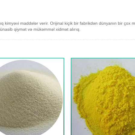
ıq kimyəvi maddələr verir. Orijinal kiçik bir fabrikdən dünyanın bir çox m
i, münasib qiymət və mükəmməl xidmət alırıq.