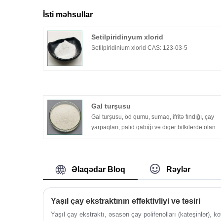
İsti məhsullar
Setilpiridinyum xlorid
Setilpiridinium xlorid CAS: 123-03-5
Gal turşusu
Gal turşusu, öd qumu, sumaq, ifritə fındığı, çay
yarpaqları, palıd qabığı və digər bitkilərdə olan
trihidroksibenzoy turşusudur.
Gal turşusu həm sərbəst, həm də hidroliz oluna
bilən tanenlərin bir hissəsi kimi tapılır. Gallik
turşusu qrupları ümumiyyətlə ellagik turşusu kim
Əlaqədar Bloq
Rəylər
dimerlər meydana gətirmək üçün bir-birinə
bağlanır. Hidroliz olunan taninlər hidrolizdə
sırasıyla galotannin və ellagitannins kimi tanına
Yaşıl çay ekstraktının effektivliyi və təsiri
gallik turşusu və qlükoza və ya ellagik turşusu v
Yaşıl çay ekstraktı, əsasən çay polifenolları (kateşinlər), k
qlükoza vermək üçün parçalanır.