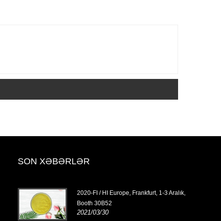
SON XƏBƏRLƏR
tyabr,
2020-FI / HI Europe, Frankfurt, 1-3 Aralık,
Booth 30B52
2021/03/30