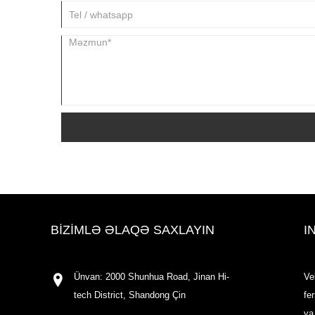
BIZIMLƏ ƏLAQƏ SAXLAYIN
I
Ünvan: 2000 Shunhua Road, Jinan Hi-
Ve
tech District, Shandong Çin
fe
ya