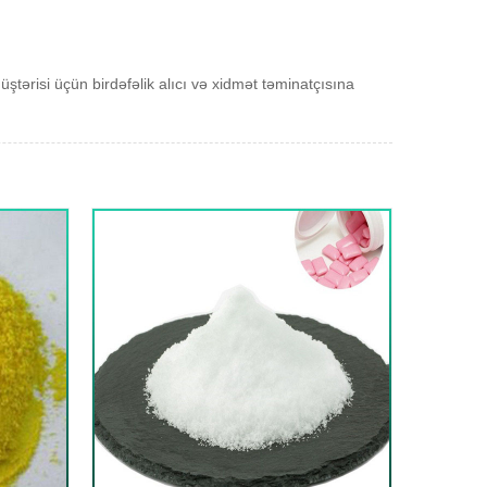
üştərisi üçün birdəfəlik alıcı və xidmət təminatçısına