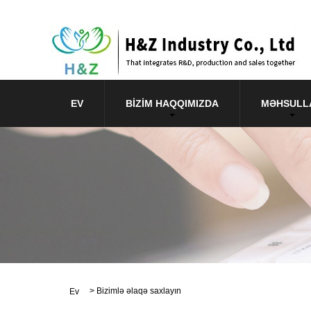
EV
BIZIM HAQQIMIZDA
MƏHSULL
>
Bizimlə əlaqə saxlayın
Ev