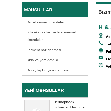
MƏHSULLAR
Bizim
Gözəl kimyəvi maddələr
H & 
Bitki ekstraktları və bitki mənşəli
A
d
ekstraktlar
Tel
Ferment hazırlanması
Fa
Ele
Qida və yem qatqısı
Veb
Əczaçılıq kimyəvi maddələr
YENI MƏHSULLAR
Termoplastik
Polyester Elastomer