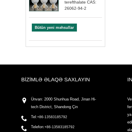
terefthalate CAS:
26062-94-2
Bütün yeni məhsullar
BIZIMLƏ ƏLAQƏ SAXLAYIN
I
Ünvan: 2000 Shunhua Road, Jinan Hi-
Ve
tech District, Shandong Çin
fe
ya
Tel:
+86-13583185792
ed
Telefon:
+86-13583185792
əl