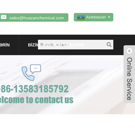
Azərbaycan
sales@huazanchemical.com
ƏRIN
BIZIMLƏ ƏLAQƏ SAXLAYIN