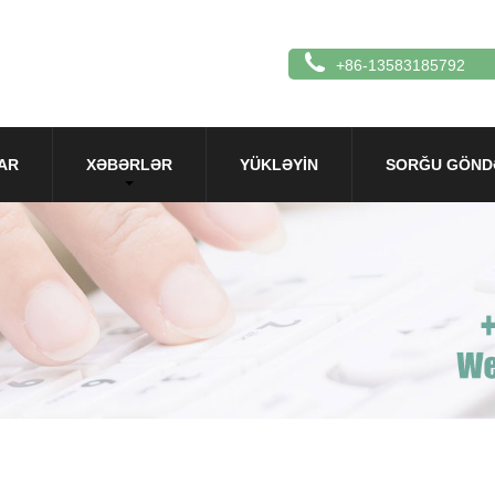
+86-13583185792
AR
XƏBƏRLƏR
YÜKLƏYIN
SORĞU GÖND