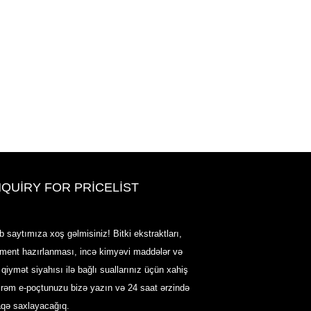
NQUIRY FOR PRICELIST
2020-CPHI Avropa, Milan 13-15 ok
b saytımıza xoş gəlmisiniz! Bitki ekstraktları,
Booth18L33
rment hazırlanması, incə kimyəvi maddələr və
2021/03/30
 qiymət siyahısı ilə bağlı suallarınız üçün xahiş
Uzun illər təcrübəmizə sahib olduğumuz və çox yaxşı
irəm e-poçtunuzu bizə yazın və 24 saat ərzində
qurulduğumuz Çin, Yaponiya və Koreyada əsas istehsal
müəssisələrindən qidalandırıcı maddələr, əlavələr və
aqə saxlayacağıq.