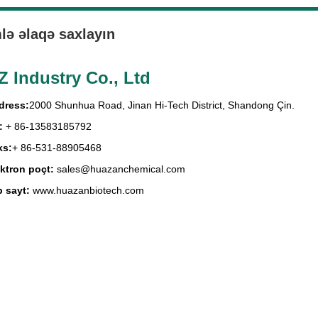
lə əlaqə saxlayın
Z Industry Co., Ltd
dress:
2000 Shunhua Road, Jinan Hi-Tech District, Shandong Çin.
:
+ 86-13583185792
ks:
+ 86-531-88905468
ktron poçt:
sales@huazanchemical.com
 sayt:
www.huazanbiotech.com