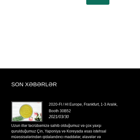
SON XƏBƏRLƏR
tyabr,
2020-FI / HI Europe, Frankfurt, 1-3 Aralık,
Booth 30B52
2021/03/30
Uzun illər təcrübəmizə sahib olduğumuz və çox yaxşı
Uzun illər t
qurulduğumuz Çin, Yaponiya və Koreyada əsas istehsal
qurulduğumuz
müəssisələrindən qidalandırıcı maddələr, əlavələr və
müəssisələrin