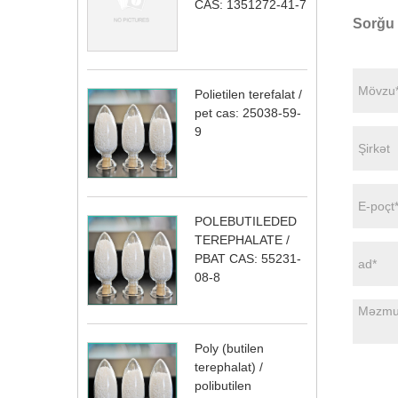
CAS: 1351272-41-7
Sorğu
Polietilen terefalat /
pet cas: 25038-59-
9
POLEBUTILEDED
TEREPHALATE /
PBAT CAS: 55231-
08-8
Poly (butilen
terephalat) /
polibutilen