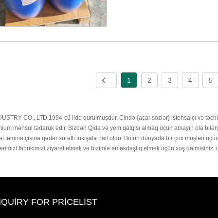
1
2
3
4
5
STRY CO., LTD 1994-cü ildə qurulmuşdur. Çində {açar sözlər} istehsalçı və təchizatç
ium məhsul tədarük edir. Bizdən Qida və yem qatqısı almaq üçün arxayın ola bilərsini
t təminatçısına qədər sürətli inkişafa nail oldu. Bütün dünyada bir çox müştəri üç
ərimizi fabrikimizi ziyarət etmək və bizimlə əməkdaşlıq etmək üçün xoş gəlmisiniz, üm
NQUIRY FOR PRICELIST