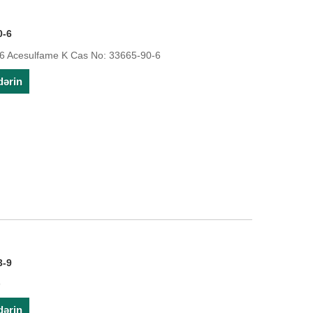
0-6
6 Acesulfame K Cas No: 33665-90-6
dərin
3-9
9
dərin