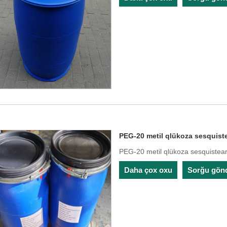
PEG-20 metil qlükoza sesquist
PEG-20 metil qlükoza sesquistea
Daha çox oxu
Sorğu gön