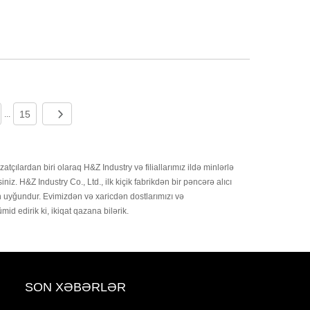
15
...
ılardan biri olaraq H&Z Industry və filiallarımız ildə minlərlə
z. H&Z Industry Co., Ltd., ilk kiçik fabrikdən bir pəncərə alıcı
ün uyğundur. Evimizdən və xaricdən dostlarımızı və
id edirik ki, ikiqat qazana bilərik.
SON XƏBƏRLƏR