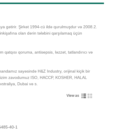
Live
aya gətirir. Şirkət 1994-cü ildə qurulmuşdur və 2008.2.
nkişafına olan dərin tələbini qarşılamaq üçün
m qatqısı qoruma, antisepsis, ləzzət, tatlandırıcı və
mandamız sayəsində H&Z Industry, orijinal kiçik bir
 dünya.Bizim zavodumuz ISO, HACCP, KOSHER, HALAL
vstraliya, Dubai və s.
View as
485-40-1