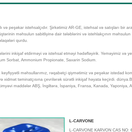
 və peşəkar istehsalçıdır. Şirkətimiz AR-GE, istehsal və satışları bir ar
rinin məhsulun sabitliyinə dair tələblərini və istehlakçının məhsulun i
əlaqələri qurdu.
lərini inkişaf etdirməyi və istehsal etməyi hədəfləyirik. Yeməyimiz və ye
asyum Sorbat, Ammonium Propionate, Saxarin Sodium.
k keyfiyyətli məhsullarımız, rəqabətçi qiymətimiz və peşəkar istedad ko
ıcı və xidmət təminatçısına çevrilərək sürətli inkişaf həyata keçirdi.
ı kimyəvi maddələr ABŞ, İngiltərə, İspaniya, Fransa, Kanada, Yaponiya, A
L-CARVONE
L-CARVONE KARVON CAS NO: 6