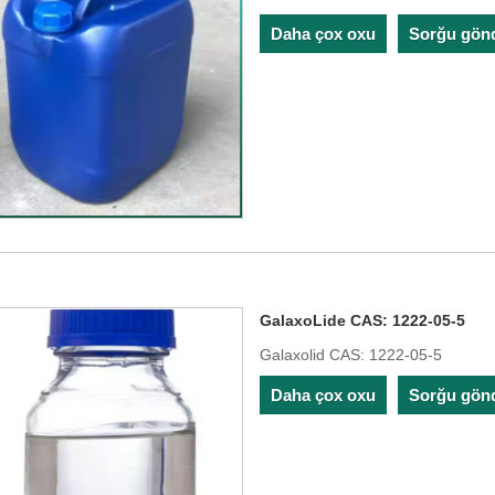
Daha çox oxu
Sorğu gön
GalaxoLide CAS: 1222-05-5
Galaxolid CAS: 1222-05-5
Daha çox oxu
Sorğu gön