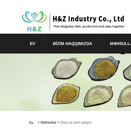
EV
BIZIM HAQQIMIZDA
MƏHSULL
>
Məhsullar
>
Qida və yem qatqısı
Ev