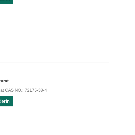
earat
rat CAS NO.: 72175-39-4
dərin