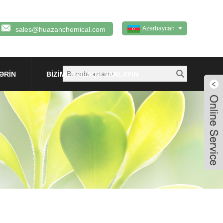
Azərbaycan
sales@huazanchemical.com
ƏRIN
BIZIMLƏ ƏLAQƏ SAXLAYIN