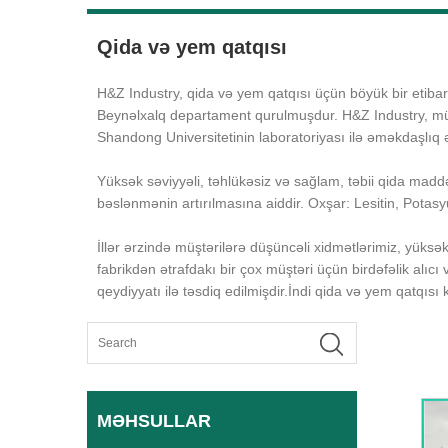
Qida və yem qatqısı
H&Z Industry, qida və yem qatqısı üçün böyük bir etibarlı
Beynəlxalq departament qurulmuşdur. H&Z Industry, müştə
Shandong Universitetinin laboratoriyası ilə əməkdaşlıq 
Yüksək səviyyəli, təhlükəsiz və sağlam, təbii qida maddə
bəslənmənin artırılmasına aiddir. Oxşar: Lesitin, Pot
İllər ərzində müştərilərə düşüncəli xidmətlərimiz, yüksə
fabrikdən ətrafdakı bir çox müştəri üçün birdəfəlik al
qeydiyyatı ilə təsdiq edilmişdir.İndi qida və yem qatqıs
MƏHSULLAR