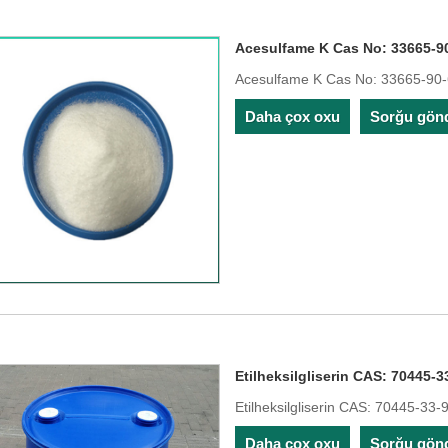
Acesulfame K Cas No: 33665-9
Acesulfame K Cas No: 33665-90-
Daha çox oxu
Sorğu gön
Etilheksilgliserin CAS: 70445-3
Etilheksilgliserin CAS: 70445-33-
Daha çox oxu
Sorğu gön