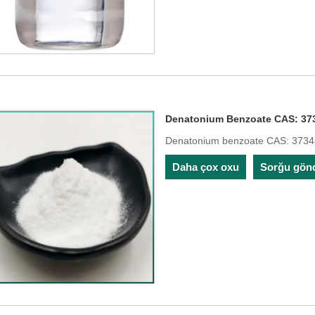
Denatonium Benzoate CAS: 37
Denatonium benzoate CAS: 3734-
Daha çox oxu
Sorğu gön