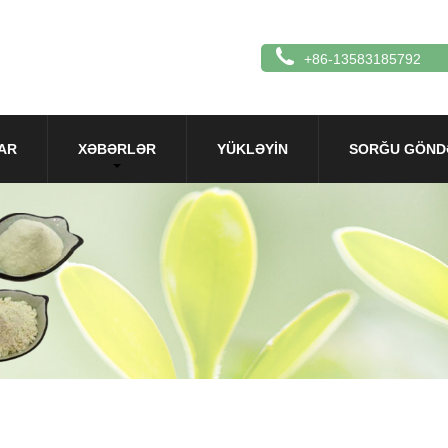
+86-13583185792
AR
XƏBƏRLƏR
YÜKLƏYIN
SORĞU GÖND