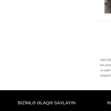
H&Z INDU
ton prem
və xidmə
müştəril
BIZIMLƏ ƏLAQƏ SAXLAYIN
I