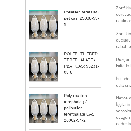
Zərif ki
Polietilen terefalat /
qoruyuc
pet cas: 25038-59-
udulmas
9
Zərif k
güclüdür
səbəb o
POLEBUTILEDED
Düzgün d
TEREPHALATE /
istifadə
PBAT CAS: 55231-
08-8
İstifadə
utilizas
Poly (butilen
Nəticə o
terephalat) /
İşçiləri
polibutilen
xassələr
terefthalate CAS:
düzgün h
26062-94-2
addımlar