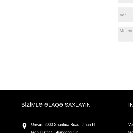
BIZIMLƏ ƏLAQƏ SAXLAYIN
I
Ünvan: 2000 Shunhua Road, Jinan Hi-
Ve
tech District, Shandong Çin
fe