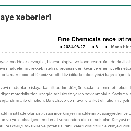
aye xəbərləri
Fine Chemicals necə istif
●
2024-06-27
●
6
●
Mənə bir 
myəvi maddələr əczaçılıq, biotexnologiya və kənd təsərrüfatı da daxil ol
əvi maddələr mürəkkəb istehsal prosesindən keçir və əhəmiyyətli nətic
 onlardan necə təhlükəsiz və effektiv istifadə edəcəyinizi başa düşmək 
myəvi maddələrlə işləyərkən ilk addım düzgün saxlama təmin etməkdir. B
digər materiallardan uzaqda təhlükəsiz yerdə saxlanmalıdır. Saxlama sa
şıqlandırma ilə olmalıdır. Bu sahədə də müvafiq etiket olmalıdır və yalnız
 addım istifadə olunan xüsusi incə kimyəvi maddənin xüsusiyyətləri və x
ndən və ya istehsalçının məlumat vərəqindən əldə etmək olar. Kimyəvi 
əti, reaktivliyi, toksikliyi və potensial təhlükələri kimi fiziki və kimyəvi x