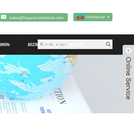
Azərbaycan
sales@huazanchemical.com
ƏRIN
BIZIMLƏ ƏLAQƏ SAXLAYIN