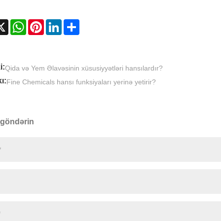
cebook
X
WhatsApp
Pinterest
LinkedIn
Share
i:
Qida və Yem Əlavəsinin xüsusiyyətləri hansılardır?
ı:
Fine Chemicals hansı funksiyaları yerinə yetirir?
 göndərin