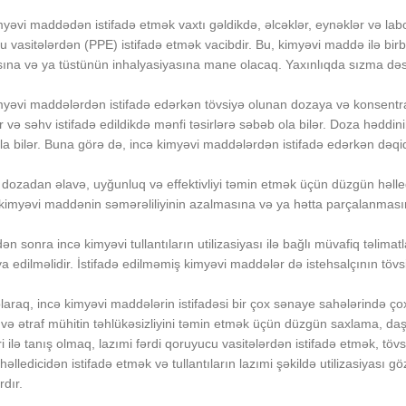
myəvi maddədən istifadə etmək vaxtı gəldikdə, əlcəklər, eynəklər və labo
u vasitələrdən (PPE) istifadə etmək vacibdir. Bu, kimyəvi maddə ilə bir
ına və ya tüstünün inhalyasiyasına mane olacaq. Yaxınlıqda sızma dəsti
imyəvi maddələrdən istifadə edərkən tövsiyə olunan dozaya və konsentr
 və səhv istifadə edildikdə mənfi təsirlərə səbəb ola bilər. Doza həddin
la bilər. Buna görə də, incə kimyəvi maddələrdən istifadə edərkən dəqi
ozadan əlavə, uyğunluq və effektivliyi təmin etmək üçün düzgün həlledi
 kimyəvi maddənin səmərəliliyinin azalmasına və ya hətta parçalanmasına 
dən sonra incə kimyəvi tullantıların utilizasiyası ilə bağlı müvafiq təlima
iya edilməlidir. İstifadə edilməmiş kimyəvi maddələr də istehsalçının töv
laraq, incə kimyəvi maddələrin istifadəsi bir çox sənaye sahələrində çox 
n və ətraf mühitin təhlükəsizliyini təmin etmək üçün düzgün saxlama, daş
i ilə tanış olmaq, lazımi fərdi qoruyucu vasitələrdən istifadə etmək, t
əlledicidən istifadə etmək və tullantıların lazımi şəkildə utilizasiyası
dır.