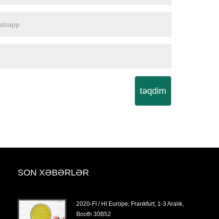
təqdim
SON XƏBƏRLƏR
tyabr,
2020-FI / HI Europe, Frankfurt, 1-3 Aralık,
Booth 30B52