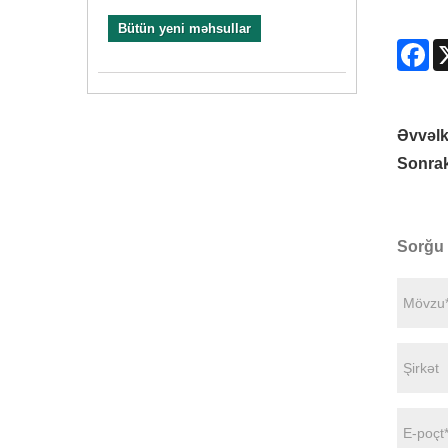
Bütün yeni məhsullar
Fa
Əvvəlk
Sonrak
Sorğu