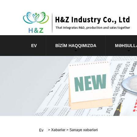
EV
BIZIM HAQQIMIZDA
MƏHSULL
>
Xəbərlər
>
Sənaye xəbərləri
Ev