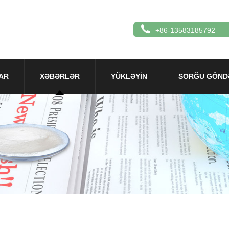
+86-13583185792
AR
XƏBƏRLƏR
YÜKLƏYIN
SORĞU GÖND