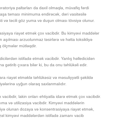
ratoriya paltarları da daxil olmaqla, müvafiq fərdi
başa təması minimuma endirəcək, dəri vasitəsilə
 və təcili göz yuma və duşun olması tövsiyə olunur.
asiyaya riayət etmək çox vacibdir. Bu kimyəvi maddələr
in aşılması arzuolunmaz təsirlərə və hətta toksikliyə
q ölçmələr mütləqdir.
cilərdən istifadə etmək vacibdir. Yanlış həlledicidən
gətirib çıxara bilər ki, bu da onu təhlükəli edir.
tlara riayət etməklə təhlükəsiz və məsuliyyətli şəkildə
siyələrinə uyğun olaraq saxlanmalıdır.
vacibdir, lakin onları ehtiyatla idarə etmək çox vacibdir.
ıma və utilizasiya vacibdir. Kimyəvi maddələrin
övsiyə olunan dozaya və konsentrasiyaya riayət etmək,
 gözəl kimyəvi maddələrdən istifadə zamanı vacib