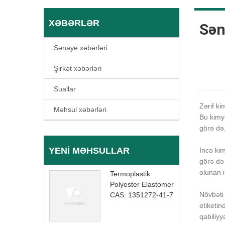
XƏBƏRLƏR
Sən
Sənaye xəbərləri
Şirkət xəbərləri
Suallar
Zərif ki
Məhsul xəbərləri
Bu kimy
görə də,
YENI MƏHSULLAR
İncə ki
görə də 
olunan i
Termoplastik
Polyester Elastomer
Növbəti
CAS: 1351272-41-7
etiketi
qabiliyy