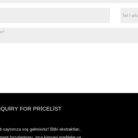
NQUIRY FOR PRICELIST
2020-CPHI Avropa, Milan 13-15 ok
b saytımıza xoş gəlmisiniz! Bitki ekstraktları,
Booth18L33
rment hazırlanması, incə kimyəvi maddələr və