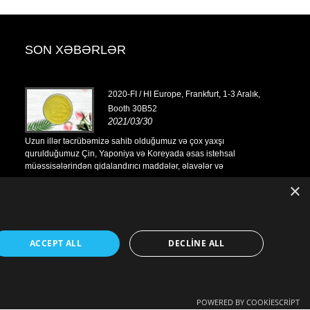
SON XƏBƏRLƏR
tyabr,
2020-FI / HI Europe, Frankfurt, 1-3 Aralık,
Booth 30B52
2021/03/30
Uzun illər təcrübəmizə sahib olduğumuz və çox yaxşı
Uzun illər t
qurulduğumuz Çin, Yaponiya və Koreyada əsas istehsal
qurulduğumuz
müəssisələrindən qidalandırıcı maddələr, əlavələr və
müəssisələrin
və
funksional qida və içki sənayeləri üçün əsas maddələr və
funksional qi
×
bə və
məhsulları hazırlayırıq, satırıq və paylayırıq. Bizim təcrübə və
məhsulları haz
 fayda
mənbəyimizdəki nüfuzumuz dünyadakı tərəfdaşlarımıza fayda
mənbəyimizdə
gətirir.
gətirir.
ACCEPT ALL
DECLINE ALL
POWERED BY COOKIESCRIPT