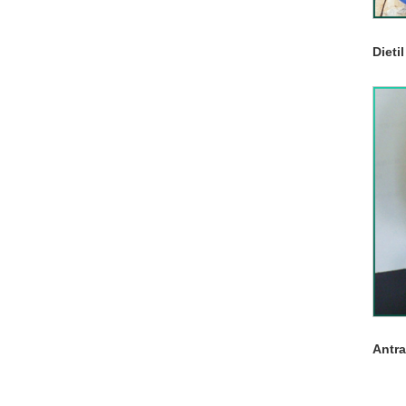
Dieti
Antr