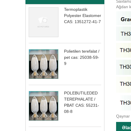
Saxlama
Ağdan 
Termoplastik
Polyester Elastomer
CAS: 1351272-41-7
Polietilen terefalat /
pet cas: 25038-59-
9
POLEBUTILEDED
TEREPHALATE /
PBAT CAS: 55231-
08-8
Qaynar T
Əla