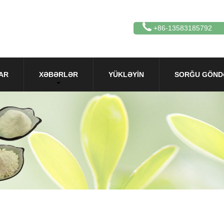
+86-13583185792
AR
XƏBƏRLƏR
YÜKLƏYIN
SORĞU GÖND