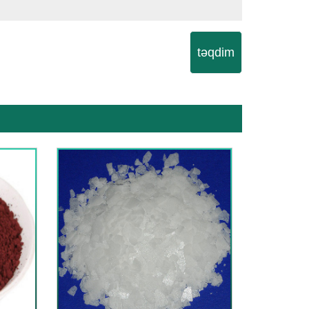
təqdim