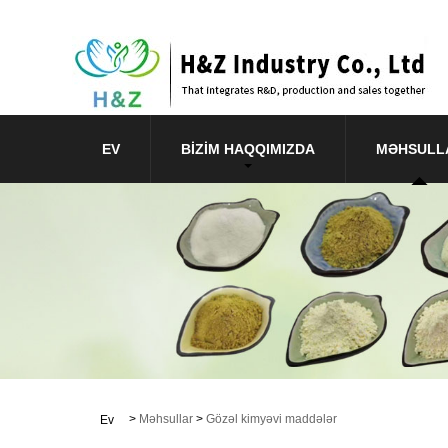
EV
BIZIM HAQQIMIZDA
MƏHSULL
>
Məhsullar
>
Gözəl kimyəvi maddələr
Ev