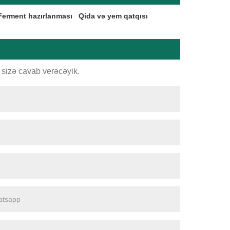
Ferment hazırlanması
Qida və yem qatqısı
sizə cavab verəcəyik.