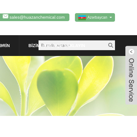
sales@huazanchemical.com
Azərbaycan
ƏRIN
BIZIMLƏ ƏLAQƏ SAXLAYIN