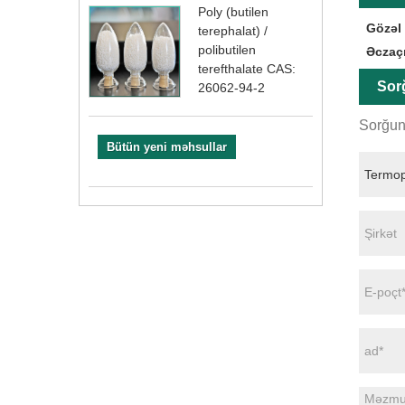
Poly (butilen
Gözəl
terephalat) /
polibutilen
Əczaç
terefthalate CAS:
Sor
26062-94-2
Sorğun
Bütün yeni məhsullar