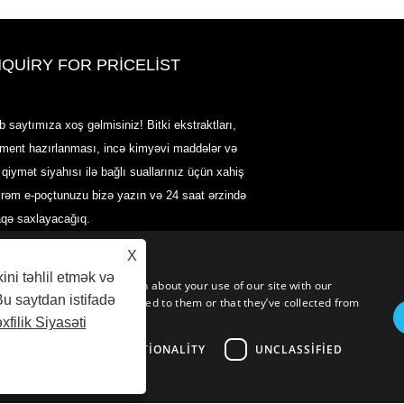
NQUIRY FOR PRICELIST
2020-CPHI Avropa, Milan 13-15 ok
b saytımıza xoş gəlmisiniz! Bitki ekstraktları,
Booth18L33
rment hazırlanması, incə kimyəvi maddələr və
2021/03/30
 qiymət siyahısı ilə bağlı suallarınız üçün xahiş
Uzun illər təcrübəmizə sahib olduğumuz və çox yaxşı
irəm e-poçtunuzu bizə yazın və 24 saat ərzində
qurulduğumuz Çin, Yaponiya və Koreyada əsas istehsal
müəssisələrindən qidalandırıcı maddələr, əlavələr və
aqə saxlayacağıq.
funksional qida və içki sənayeləri üçün əsas maddələr 
məhsulları hazırlayırıq, satırıq və paylayırıq. Bizim təcrü
X
mənbəyimizdəki nüfuzumuz dünyadakı tərəfdaşlarımıza
kini təhlil etmək və
gətirir.
c. We also share information about your use of our site with our
Bu saytdan istifadə
formation that you’ve provided to them or that they’ve collected from
xfilik Siyasəti
ARGETING
FUNCTIONALITY
UNCLASSIFIED