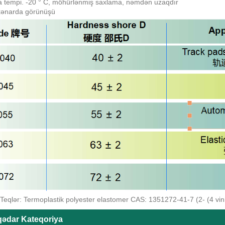
 tempi. -20 ° C, möhürlənmiş saxlama, nəmdən uzaqdır
kənarda görünüşü
eqlər: Termoplastik polyester elastomer CAS: 1351272-41-7 (2- (4 vinilfh
qədar Kateqoriya