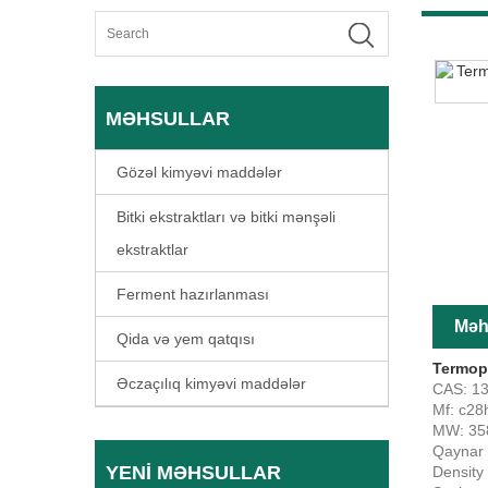
MƏHSULLAR
Gözəl kimyəvi maddələr
Bitki ekstraktları və bitki mənşəli
ekstraktlar
Ferment hazırlanması
Məhs
Qida və yem qatqısı
Termopl
Əczaçılıq kimyəvi maddələr
CAS: 1
Mf: c28
MW: 35
Qaynar 
YENI MƏHSULLAR
Density