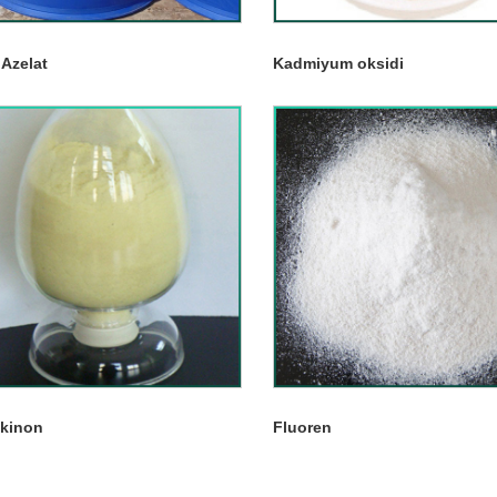
l Azelat
Kadmiyum oksidi
akinon
Fluoren