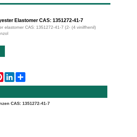
yester Elastomer CAS: 1351272-41-7
er elastomer CAS: 1351272-41-7 (2- (4 vinilfhenil)
Live
enzol
n
tsApp
Pinterest
LinkedIn
Share
ribenzen CAS: 1351272-41-7