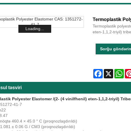
Termoplastik Pol
Termoplastik polyest
Loading...
eten-1,1,2-triyil) trib
Sorğu göndəri
Facebook
X
Wha
ul təsviri
astik Polyester Elastomer /
(2- (4 vinilfhenil) eten-1,1,2-triyil) T
351272-41-7
h22
8.47
nöqtə 460.4 × 45.0 ° C (proqnozlaşdırıldı)
 1.081 ± 0.06 G / CM3 (proqnozlaşdırıldı)