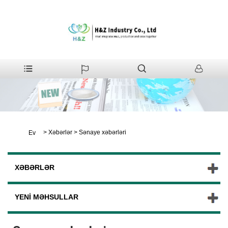
>
Xəbərlər
>
Sənaye xəbərləri
Ev
XƏBƏRLƏR
YENI MƏHSULLAR