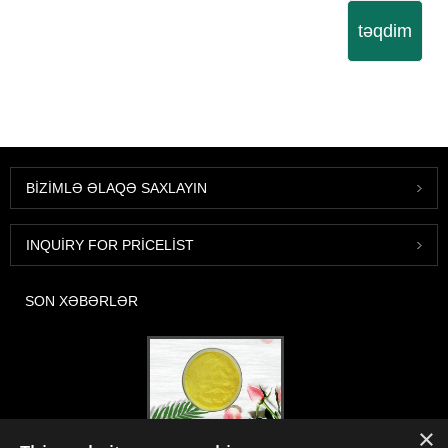
təqdim
BIZIMLƏ ƏLAQƏ SAXLAYIN
INQUIRY FOR PRICELIST
SON XƏBƏRLƏR
×
2020-FI / HI Europe, Frankfurt, 1-3 Aralık, Booth 30B52