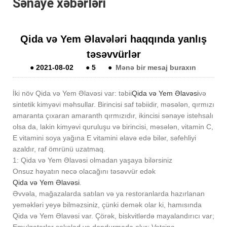
Sənaye xəbərləri
Qida və Yem Əlavələri haqqında yanlış
təsəvvürlər
●
2021-08-02
●
5
●
Mənə bir mesaj buraxın
İki növ Qida və Yem Əlavəsi var: təbii
Qida və Yem Əlavəsi
və
sintetik kimyəvi məhsullar. Birincisi saf təbiidir, məsələn, qırmızı
amaranta çıxaran amaranth qırmızıdır, ikincisi sənaye istehsalı
olsa da, lakin kimyəvi quruluşu və birincisi, məsələn, vitamin C,
E vitamini soya yağına E vitamini əlavə edə bilər, səfehliyi
azaldır, raf ömrünü uzatmaq.
1: Qida və Yem Əlavəsi olmadan yaşaya bilərsiniz
Onsuz həyatın necə olacağını təsəvvür edək
Qida və Yem Əlavəsi
.
Əvvəla, mağazalarda satılan və ya restoranlarda hazırlanan
yeməkləri yeyə bilməzsiniz, çünki demək olar ki, hamısında
Qida və Yem Əlavəsi var. Çörək, biskvitlərdə mayalandırıcı var;