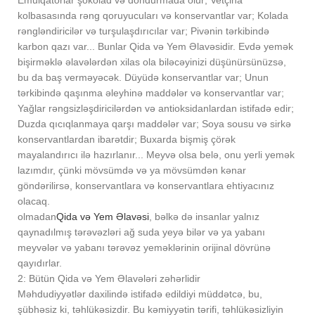
Emulqatorlar şokolad və dondurmada olur; Vetçina
kolbasasında rəng qoruyucuları və konservantlar var; Kolada
rəngləndiricilər və turşulaşdırıcılar var; Pivənin tərkibində
karbon qazı var... Bunlar Qida və Yem Əlavəsidir. Evdə yemək
bişirməklə əlavələrdən xilas ola biləcəyinizi düşünürsünüzsə,
bu da baş verməyəcək. Düyüdə konservantlar var; Unun
tərkibində qaşınma əleyhinə maddələr və konservantlar var;
Yağlar rəngsizləşdiricilərdən və antioksidanlardan istifadə edir;
Duzda qıcıqlanmaya qarşı maddələr var; Soya sousu və sirkə
konservantlardan ibarətdir; Buxarda bişmiş çörək
mayalandırıcı ilə hazırlanır... Meyvə olsa belə, onu yerli yemək
lazımdır, çünki mövsümdə və ya mövsümdən kənar
göndərilirsə, konservantlara və konservantlara ehtiyacınız
olacaq.
olmadan
Qida və Yem Əlavəsi
, bəlkə də insanlar yalnız
qaynadılmış tərəvəzləri ağ suda yeyə bilər və ya yabanı
meyvələr və yabanı tərəvəz yeməklərinin orijinal dövrünə
qayıdırlar.
2: Bütün Qida və Yem Əlavələri zəhərlidir
Məhdudiyyətlər daxilində istifadə edildiyi müddətcə, bu,
şübhəsiz ki, təhlükəsizdir. Bu kəmiyyətin tərifi, təhlükəsizliyin