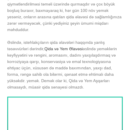
qiymətləndirilməsi təməli üzərində qurmaqdır və çox böyük
boşluq buraxır, baxmayaraq ki, hər gün 100 növ yemək
yesəniz, onların arasına qatılan qida əlavəsi də sağlamlığınıza
zərər verməyəcək, çünki yediyiniz şeyin ümumi miqdarı
məhduddur.
Əslində, istehlakçıların qida əlavələri haqqında yanlış
təsəvvürləri dərindir,
Qida və Yem Əlavəsi
əslində yeməklərin
keyfiyyətini və rəngini, aromasını, dadını yaxşılaşdırmaq və
korroziyaya qarşı, konservasiya və emal texnologiyasına
ehtiyac üçün, xüsusən də maddə baxımından, yaxşı dad,
forma, rəngə sahib ola bilərmi, qənaət etmə ehtimalı daha
yüksəkdir. yemək. Demək olar ki, Qida və Yem Aşqarları
olmasaydı, müasir qida sənayesi olmazdı.