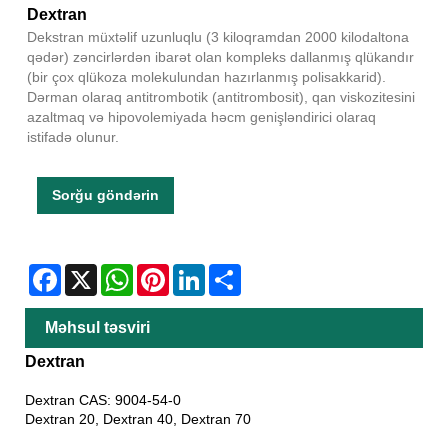
Dextran
Dekstran müxtəlif uzunluqlu (3 kiloqramdan 2000 kilodaltona
qədər) zəncirlərdən ibarət olan kompleks dallanmış qlükandır
(bir çox qlükoza molekulundan hazırlanmış polisakkarid).
Dərman olaraq antitrombotik (antitrombosit), qan viskozitesini
azaltmaq və hipovolemiyada həcm genişləndirici olaraq
istifadə olunur.
Sorğu göndərin
Facebook
X
WhatsApp
Pinterest
LinkedIn
Share
Məhsul təsviri
Dextran
Dextran CAS: 9004-54-0
Dextran 20, Dextran 40, Dextran 70