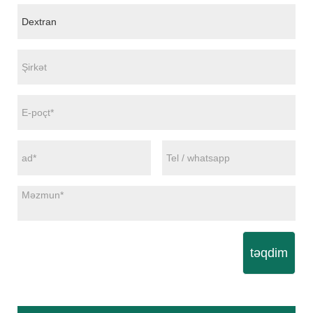
təqdim