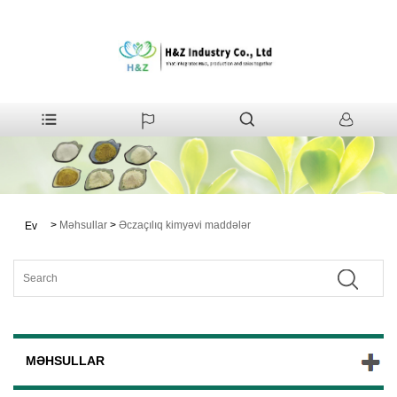
>
Məhsullar
>
Əczaçılıq kimyəvi maddələr
Ev
MƏHSULLAR