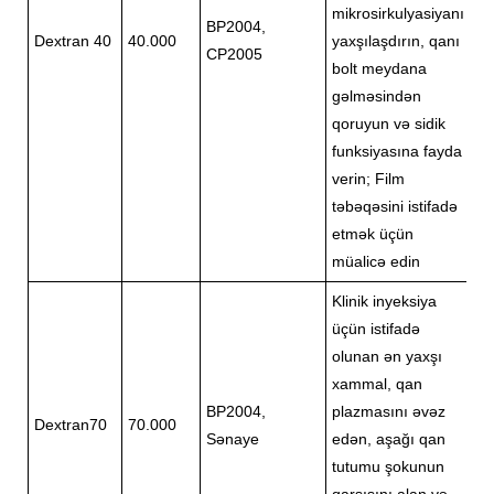
mikrosirkulyasiyanı
BP2004,
Dextran 40
40.000
yaxşılaşdırın, qanı
CP2005
bolt meydana
gəlməsindən
qoruyun və sidik
funksiyasına fayda
verin; Film
təbəqəsini istifadə
etmək üçün
müalicə edin
Klinik inyeksiya
üçün istifadə
olunan ən yaxşı
xammal, qan
BP2004,
plazmasını əvəz
Dextran70
70.000
Sənaye
edən, aşağı qan
tutumu şokunun
qarşısını alan və