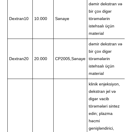
dəmir dekstran və
bir çox digər
Dextran10
10.000
Sənaye
törəmələrin
istehsalı üçün
material
dəmir dekstran və
bir çox digər
Dextran20
20.000
CP2005,Sənaye
törəmələrin
istehsalı üçün
material
klinik enjeksiyon,
dekstran jel və
digər vacib
törəmələri sintez
edin; plazma
həcmi
genişləndirici,