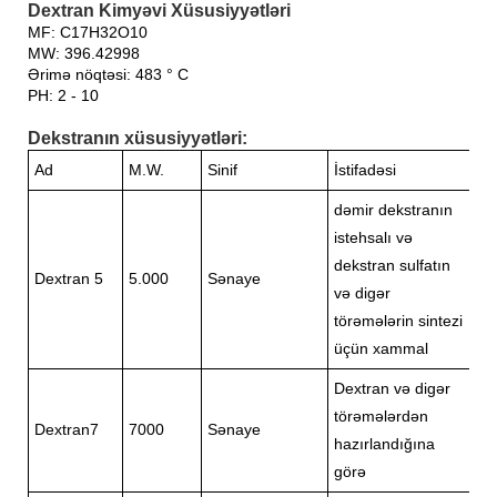
Dextran Kimyəvi Xüsusiyyətləri
MF: C17H32O10
MW: 396.42998
Ərimə nöqtəsi: 483 ° C
PH: 2 - 10
Dekstranın xüsusiyyətləri:
Ad
M.W.
Sinif
İstifadəsi
dəmir dekstranın
istehsalı və
dekstran sulfatın
Dextran 5
5.000
Sənaye
və digər
törəmələrin sintezi
üçün xammal
Dextran və digər
törəmələrdən
Dextran7
7000
Sənaye
hazırlandığına
görə