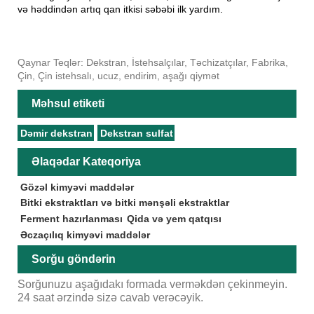
və həddindən artıq qan itkisi səbəbi ilk yardım.
Qaynar Teqlər: Dekstran, İstehsalçılar, Təchizatçılar, Fabrika,
Çin, Çin istehsalı, ucuz, endirim, aşağı qiymət
Məhsul etiketi
Dəmir dekstran
Dekstran sulfat
Əlaqədar Kateqoriya
Gözəl kimyəvi maddələr
Bitki ekstraktları və bitki mənşəli ekstraktlar
Ferment hazırlanması
Qida və yem qatqısı
Əczaçılıq kimyəvi maddələr
Sorğu göndərin
Sorğunuzu aşağıdakı formada verməkdən çekinmeyin.
24 saat ərzində sizə cavab verəcəyik.