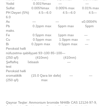
Yodid 0.001%max — —
Sulfat 0.005%max 0.005% max 0.01% max
PH Dəyəri (5%) 4.5—6.0 4.5—6.0 4.5—
6.0
As — — ≤0,0004%
Pb 0.2ppm max 5ppm max 5ppm
maks.
Fe 0.5ppm max 1ppm max —
Cu 0.5ppm max 1.0ppm max —
Bi 0.2ppm max 0.5ppm max —
Peroksid həlli
nüfuzetmə qabiliyyəti 93~100 85~100—
(250 q/l) (410nm) (410nm)
Şəffaflıq İxtisaslı —
test
Peroksid həlli
xromatiklik (15.0 Qara bir dəfə) — —
(250 q/l) max
Qaynar Teqlər: Ammonium bromide NH4Br CAS 12124-97-9,