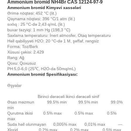
Ammonium bromid NH4Br CAS 12124-97-9
Ammonium bromid Kimyəvi xassələri
Ərimə nöqtəsi: 452 °C (lit.)
Qaynama nöqtəsi: 396 °C/1 atm (lit.)
sıxlıq : 25 °C-də 2,43 q/mL (lit.)
buxar təzyiqi: 1 mm Hg (198,3 °C)
Saxlama temperaturu: İnert atmosfer, Otaq temperaturu
Həll qabiliyyəti H2O: 20 °C-də 1 M, şəffaf, rəngsiz
Forma: Toz/Bərk
Xüsusi çəkisi: 2.429
Rəng: Ağ
Qoxu: Qoxusuz
PH:5,0-6,0 (25℃, H2O-da 50mq/mL)
Ammonium bromid Spesifikasiyası:
Əşyalar
Birinci dərəcəli ikinci dərəcəli sinif
Əsas məzmun 99.5% min 99.5% min 99.0%
min
Qurutma itkisi 0.5% max 0.5% max 0.5%
max
Suda həll olunmayan 0,005% max 0,01% max —
Xlorid 0.2% max 0.2% max 0.5% max