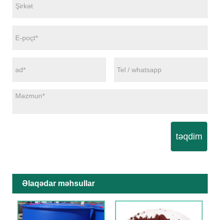
təqdim
Əlaqədar məhsullar