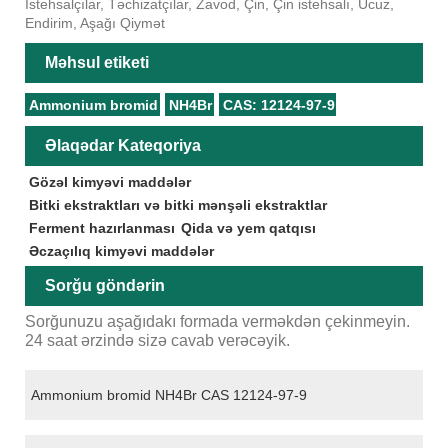
İstehsalçılar, Təchizatçılar, Zavod, Çin, Çin istehsalı, Ucuz,
Endirim, Aşağı Qiymət
Məhsul etiketi
Ammonium bromid
NH4Br
CAS: 12124-97-9
Əlaqədar Kateqoriya
Gözəl kimyəvi maddələr
Bitki ekstraktları və bitki mənşəli ekstraktlar
Ferment hazırlanması
Qida və yem qatqısı
Əczaçılıq kimyəvi maddələr
Sorğu göndərin
Sorğunuzu aşağıdakı formada verməkdən çekinmeyin.
24 saat ərzində sizə cavab verəcəyik.