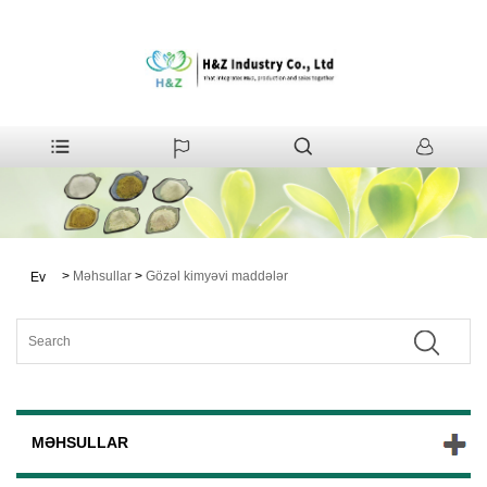
>
Məhsullar
>
Gözəl kimyəvi maddələr
Ev
MƏHSULLAR