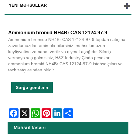
YENI MƏHSULLAR
Ammonium bromid NH4Br CAS 12124-97-9
Ammonium bromide NH4Br CAS 12124-97-9 topdan satışına
zavodumuzdan əmin ola bilərsiniz. məhsulumuzun
keyfiyyətinə zəmanət verilir və qiymət aşağıdır. Sifariş
verməyə xoş gəlmisiniz, H&Z Industry Çində peşəkar
ammonium bromid NH4Br CAS 12124-97-9 istehsalçıları və
təchizatçılarından biridir.
Sorğu göndərin
Facebook
X
WhatsApp
Pinterest
LinkedIn
Share
Məhsul təsviri