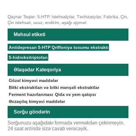
Qaynar Teqlər: 5-HTP, İstehsalçılar, Təchizatçılar, Fabrika, Çin,
Çin istehsalı, ucuz, endirim, aşağı qiymət
Məhsul etiketi
Antidepresan 5-HTP Qriffoniya toxumu ekstraktı
5-hidroksitriptofan
Əlaqədar Kateqoriya
Gözəl kimyəvi maddələr
Bitki ekstraktları və bitki mənşəli ekstraktlar
Ferment hazırlanması
Qida və yem qatqısı
Əczaçılıq kimyəvi maddələr
Sorğu göndərin
Sorğunuzu aşağıdakı formada verməkdən çekinmeyin.
24 saat ərzində sizə cavab verəcəyik.