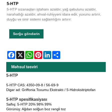
5-HTP
5-HTP sızanaqları iştahanı azaldır, yağ qəbulunu azaldır,
narahatlığı azaldır, əhval-ruhiyyəni idarə edir, yuxunu artırır,
duyğu və sinir sistemi sağlamlığını artırır.
Sorğu göndərin
Facebook
X
WhatsApp
Pinterest
LinkedIn
Share
Məhsul təsviri
5-HTP
5-HTP CAS: 4350-09-8 / 56-69-9
Digər ad: Griffonia Toxumu Ekstraktı / 5-Hidroksitriptofan
5-HTP spesifikasiyası
Saflıq: 5-HTP 20% 98% 99%
Görünüş: Ağdan solğun boz rəngli toz