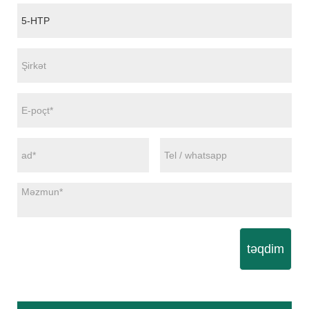
təqdim